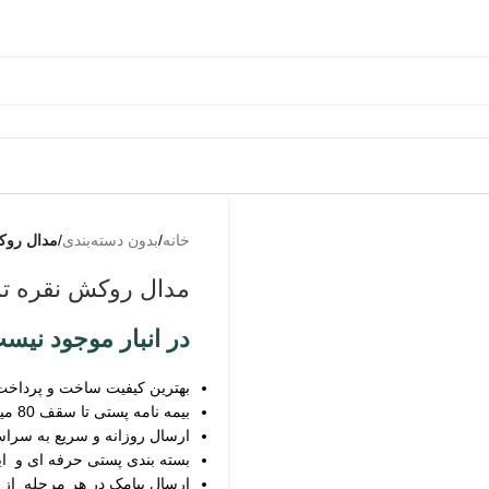
به
من از
خانه
/
بدون دسته‌بندی
/
مدال روک
طریق
پیامک
مدال روکش نقره ت
اطلاع
بده
در انبار موجود نیس
بهترین کیفیت ساخت و پرداخت
بیمه نامه پستی تا سقف 80 میلیون
ارسال روزانه و سریع به سرا
بسته بندی پستی حرفه ای و ای
ارسال پیامک در هر مرحله از