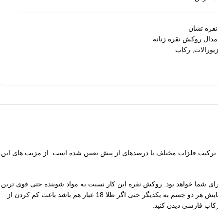
قره تشان
مدال روکش نقره زنانه
یورالات
,
رکاب
کیب فلزات مختلف با درصدهای از پیش تعیین شده است. از مزیت های این
یمتر بصورت دایره است. برای نصب نگین روی این رکاب باید از چسب استفاده کنید. چسب e8000 بهترین انتخاب برای شما خواهد بود. روکش نقره این کار نسبت به مواد شوینده حتی قوی ترین
آنها یعنی وایتکس هم مقاوم است. فقط باید احتیاط کنید که مورد سایش قرار نگیرد. به طور مثال بعد از استفاده در یک نایلون خودش جدا نگهداری کنید. کلا سایش هر دو جسم به یکدیگر حتی اگر طلا 18 عیار هم باشد باعث کم کردن از
کاب فارسی دیدن کنید.