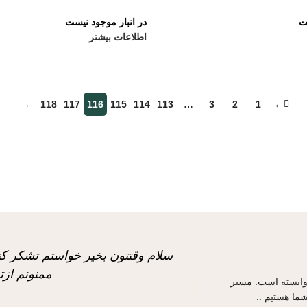
ت
در انبار موجود نیست
اطلاعات بیشتر
→
118
117
116
115
114
113
…
3
2
1
←
سلام وقتتون بخیر خواستم تشکر کن
ممنونم ازت
 وابسته است. مسیر
ما هستیم ..